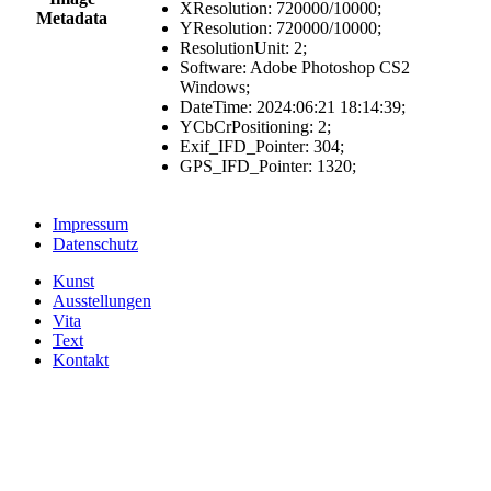
XResolution
:
720000/10000
;
Metadata
YResolution
:
720000/10000
;
ResolutionUnit
:
2
;
Software
:
Adobe Photoshop CS2
Windows
;
DateTime
:
2024:06:21 18:14:39
;
YCbCrPositioning
:
2
;
Exif_IFD_Pointer
:
304
;
GPS_IFD_Pointer
:
1320
;
Impressum
Datenschutz
Kunst
Ausstellungen
Vita
Text
Kontakt