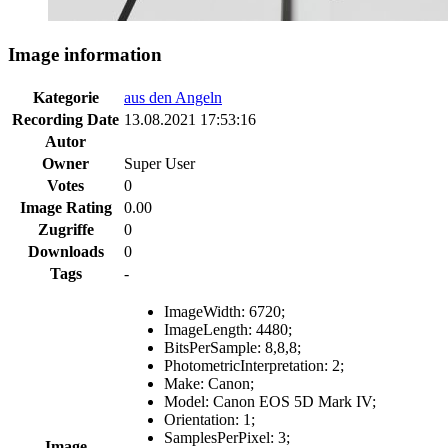
Image information
Kategorie
aus den Angeln
Recording Date
13.08.2021 17:53:16
Autor
Owner
Super User
Votes
0
Image Rating
0.00
Zugriffe
0
Downloads
0
Tags
-
ImageWidth
:
6720
;
ImageLength
:
4480
;
BitsPerSample
:
8,8,8
;
PhotometricInterpretation
:
2
;
Make
:
Canon
;
Model
:
Canon EOS 5D Mark IV
;
Orientation
:
1
;
SamplesPerPixel
:
3
;
Image